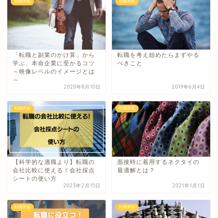
転職準備
転職準備
「転職と副業のかけ算」から
転職を考え始めたらまずやる
学ぶ、本命企業に受かるコツ
べきこと
～映像レベルのイメージとは
～
2020年8月10日
2019年6月4日
転職準備
転職準備
【科学的な適職より】転職の
面接時に着用するネクタイの
会社比較に使える！会社採点
最適解とは？
シートの使い方
2023年2月15日
2021年1月1日
転職準備
転職準備