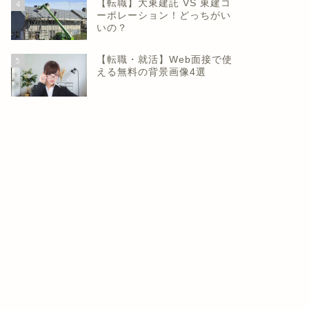
【転職】大東建託 VS 東建コ
4
ーポレーション！どっちがい
いの？
【転職・就活】Web面接で使
5
える無料の背景画像4選