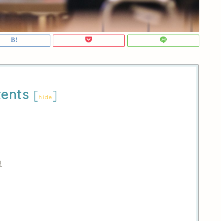
ents
[
]
hide
説