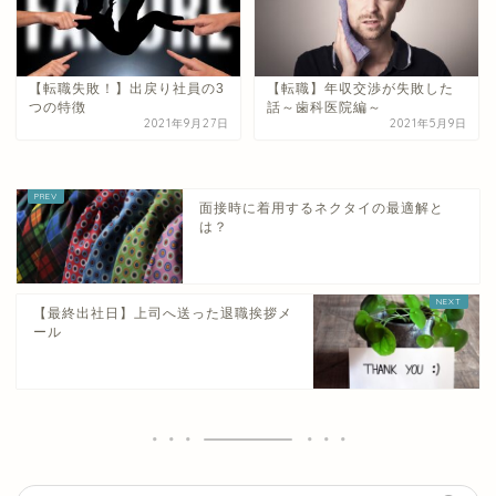
【転職失敗！】出戻り社員の3
【転職】年収交渉が失敗した
つの特徴
話～歯科医院編～
2021年9月27日
2021年5月9日
面接時に着用するネクタイの最適解と
は？
【最終出社日】上司へ送った退職挨拶メ
ール