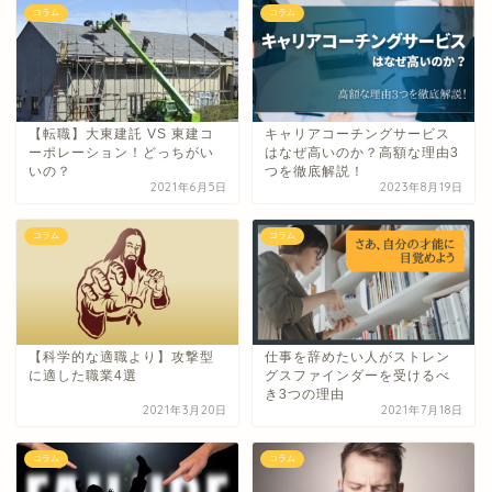
コラム
コラム
【転職】大東建託 VS 東建コ
キャリアコーチングサービス
ーポレーション！どっちがい
はなぜ高いのか？高額な理由3
いの？
つを徹底解説！
2021年6月5日
2023年8月19日
コラム
コラム
【科学的な適職より】攻撃型
仕事を辞めたい人がストレン
に適した職業4選
グスファインダーを受けるべ
き3つの理由
2021年3月20日
2021年7月18日
コラム
コラム