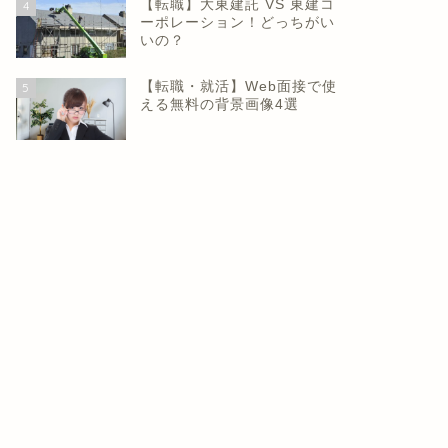
【転職】大東建託 VS 東建コ
4
ーポレーション！どっちがい
いの？
【転職・就活】Web面接で使
5
える無料の背景画像4選