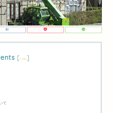
ents
[
]
hide
いて